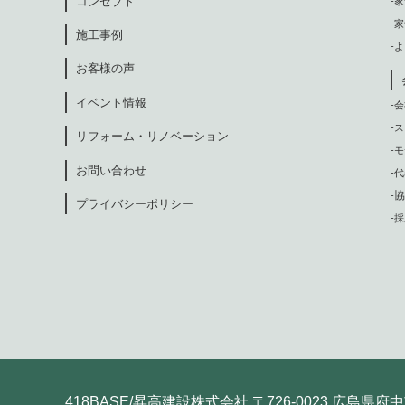
コンセプト
-
-
施工事例
-
お客様の声
イベント情報
-
-
リフォーム・リノベーション
-
お問い合わせ
-
協
-
プライバシーポリシー
-
418BASE/昇高建設株式会社 〒726-0023 広島県府