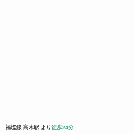
福塩線 高木駅 より
徒歩24分