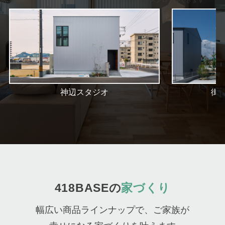
スクロールできます
神辺スタジオ
街
418BASEの
家づくり
幅広い商品ラインナップで、ご家族が