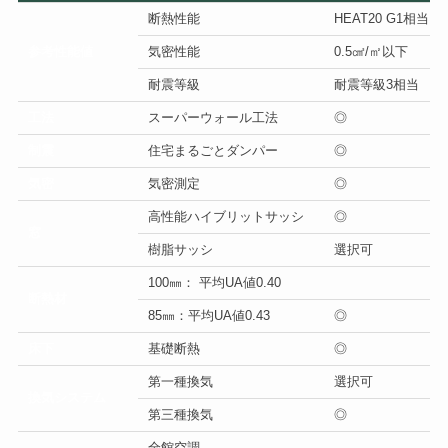
断熱性能
HEAT20 G1相当
参考性能値
気密性能
0.5㎠/㎡以下
耐震等級
耐震等級3相当
工法
スーパーウォール工法
◎
制震
住宅まるごとダンパー
◎
気密
気密測定
◎
高性能ハイブリットサッシ
◎
窓
樹脂サッシ
選択可
100㎜： 平均UA値0.40
断熱材
85㎜：平均UA値0.43
◎
床下
基礎断熱
◎
第一種換気
選択可
換気システム
第三種換気
◎
全館空調