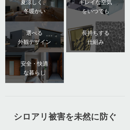
夏涼しく、
キレイな空気
冬暖かい
をいつでも
選べる
長持ちする
外観デザイン
仕組み
安全・快適
な暮らし
シロアリ被害を未然に防ぐ